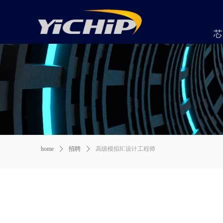
芯
home
ꄲ
招聘
ꄲ
高级模拟IC设计工程师