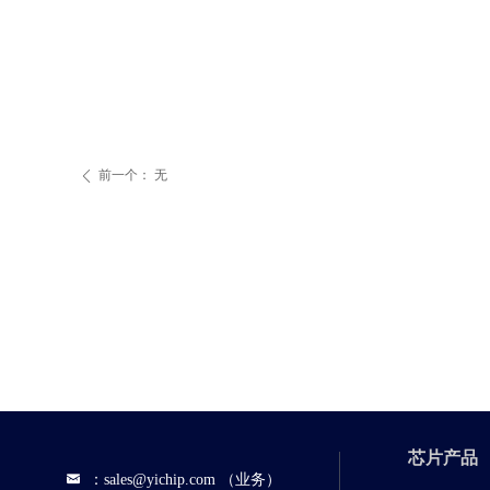
前一个：
无
ꄴ
芯片产品
낂
：sales@yichip.com （业务）