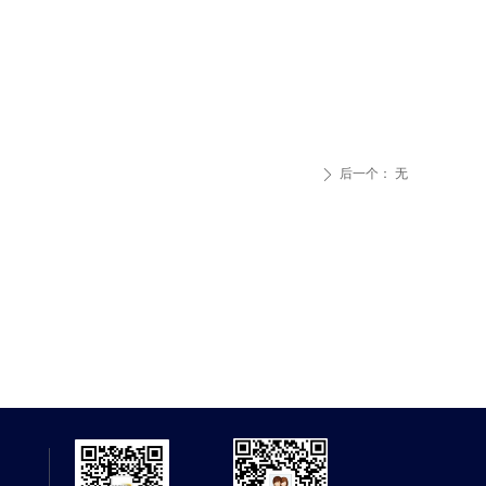
后一个：
无
ꄲ