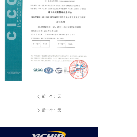
前一个：
无
ꄴ
后一个：
无
ꄲ