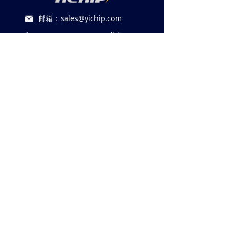
邮箱：
sales@yichip.com
+86 151-0560-0697 （业务）
끅
+86 182-0186-4996 （招聘）
끅
微信公众号
易兆开发者交流群
扫一扫关注我们
541405444
版权所有 ©
易兆微电子(杭州)股份有限公司
法律声明
浙ICP备18026589号-2
浙公网安备33010802012295号