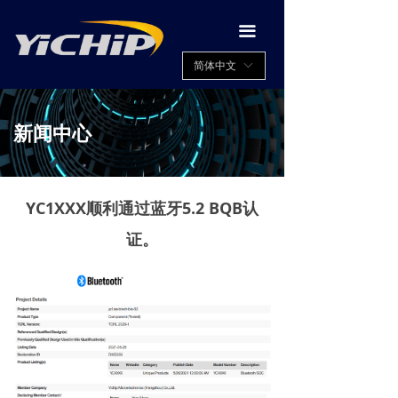
끀
简体中文
ꀅ
新闻中心
YC1XXX顺利通过蓝牙5.2 BQB认
证。