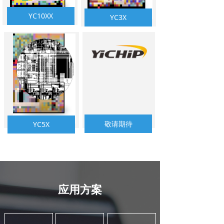
YC10XX
YC3X
敬请期待
YC5X
应用方案